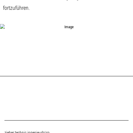
fortzuführen.
information
zieher technic ingenieurbüro